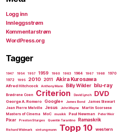
Logg inn
Innleggsstrøm
Kommentarstrøm
WordPress.org
Tagger
1959
1964
1970
1947
1954
1957
1960
1963
1967
1968
Akira Kurosawa
2010
2011
1972
1995
blu-ray
Billy Wilder
Alfred Hitchcock
Anthony Mann
Criterion
DVD
Brødrene Coen
David Lynch
Google+
George A. Romero
James Stewart
James Bond
Jesus
Jean Pierre Melville
Martin Scorsese
John Wayne
Paul Newman
Masters of Cinema
MoC
musikk
Peter Weir
Ramaskrik
Pixar
Preston Sturges
Quentin Tarantino
Topp 10
western
Richard Widmark
sint ung mann