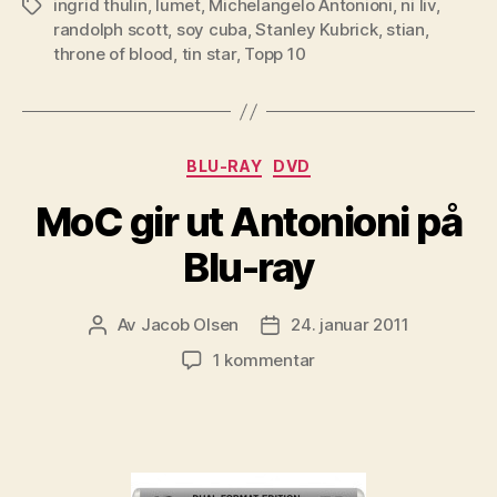
ingrid thulin
,
lumet
,
Michelangelo Antonioni
,
ni liv
,
Stikkord
randolph scott
,
soy cuba
,
Stanley Kubrick
,
stian
,
throne of blood
,
tin star
,
Topp 10
Kategorier
BLU-RAY
DVD
MoC gir ut Antonioni på
Blu-ray
Av
Jacob Olsen
24. januar 2011
Innleggsforfatter
Publiseringsdato
til
1 kommentar
MoC
gir
ut
Antonioni
på