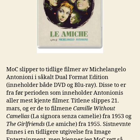
MoC slipper to tidlige filmer av Michelangelo
Antonioni i såkalt Dual Format Edition
(inneholder både DVD og Blu-ray). Disse to er
fra før perioden som inneholder Antonionis
aller mest kjente filmer. Titlene slippes 21.
mars, og er de to filmene
Camille Without
Camelias
(La signora senza camelie) fra 1953 og
The Girlfriends
(Le amiche) fra 1955. Sistnevnte
finnes i en tidligere utgivelse fra Image
Entertainment, men kjenner jeg MoC rett så