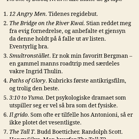
12 Angry Men
. Tidenes regidebut.
The Bridge on the River Kwai
. Stian reddet meg
fra evig fornedrelse, og anbefalte et gjensyn
da denne holdt på å falle ut av listen.
Eventyrlig bra.
Smultronstället
. Er nok min favoritt Bergman –
en gammel manns roadtrip med særdeles
vakre Ingrid Thulin.
Paths of Glory
. Kubricks første antikrigsfilm,
og trolig den beste.
3:10 to Yuma
. Det psykologiske dramaet som
utspiller seg er vel så bra som det fysiske.
Il grido
. Som ofte er tilfelle hos Antonioni, så er
ikke plotet det vesentligste.
The Tall T
. Budd Boetticher. Randolph Scott.