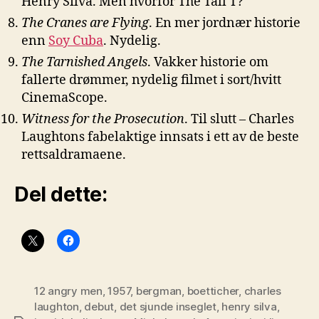
Henry Silva. Men hvorfor The Tall T?
The Cranes are Flying
. En mer jordnær historie
enn
Soy Cuba
. Nydelig.
The Tarnished Angels
. Vakker historie om
fallerte drømmer, nydelig filmet i sort/hvitt
CinemaScope.
Witness for the Prosecution
. Til slutt – Charles
Laughtons fabelaktige innsats i ett av de beste
rettsaldramaene.
Del dette:
12 angry men
,
1957
,
bergman
,
boetticher
,
charles
laughton
,
debut
,
det sjunde inseglet
,
henry silva
,