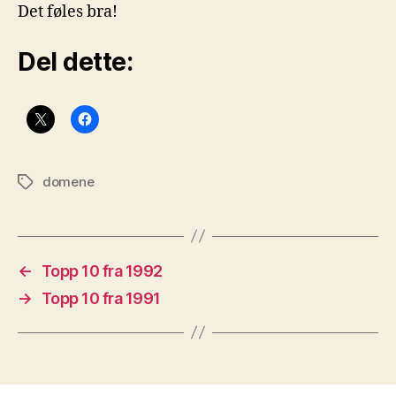
Det føles bra!
Del dette:
domene
Stikkord
←
Topp 10 fra 1992
→
Topp 10 fra 1991