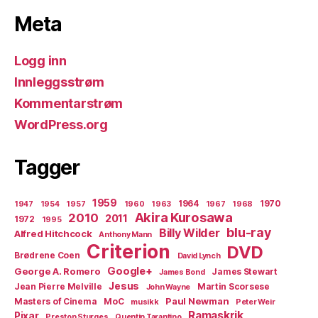
Meta
Logg inn
Innleggsstrøm
Kommentarstrøm
WordPress.org
Tagger
1959
1964
1970
1947
1954
1957
1960
1963
1967
1968
Akira Kurosawa
2010
2011
1972
1995
blu-ray
Billy Wilder
Alfred Hitchcock
Anthony Mann
Criterion
DVD
Brødrene Coen
David Lynch
Google+
George A. Romero
James Stewart
James Bond
Jesus
Jean Pierre Melville
Martin Scorsese
John Wayne
Paul Newman
Masters of Cinema
MoC
musikk
Peter Weir
Ramaskrik
Pixar
Preston Sturges
Quentin Tarantino