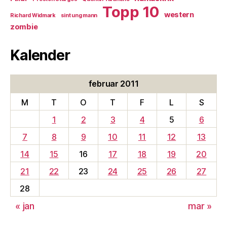
Topp 10
western
Richard Widmark
sint ung mann
zombie
Kalender
februar 2011
M
T
O
T
F
L
S
1
2
3
4
5
6
7
8
9
10
11
12
13
14
15
16
17
18
19
20
21
22
23
24
25
26
27
28
« jan
mar »