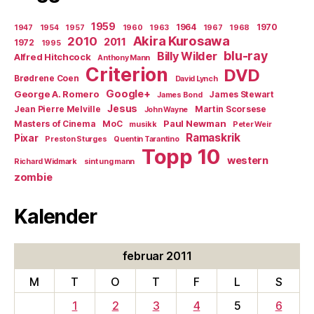
1959
1964
1970
1947
1954
1957
1960
1963
1967
1968
Akira Kurosawa
2010
2011
1972
1995
blu-ray
Billy Wilder
Alfred Hitchcock
Anthony Mann
Criterion
DVD
Brødrene Coen
David Lynch
Google+
George A. Romero
James Stewart
James Bond
Jesus
Jean Pierre Melville
Martin Scorsese
John Wayne
Paul Newman
Masters of Cinema
MoC
musikk
Peter Weir
Ramaskrik
Pixar
Preston Sturges
Quentin Tarantino
Topp 10
western
Richard Widmark
sint ung mann
zombie
Kalender
februar 2011
M
T
O
T
F
L
S
1
2
3
4
5
6