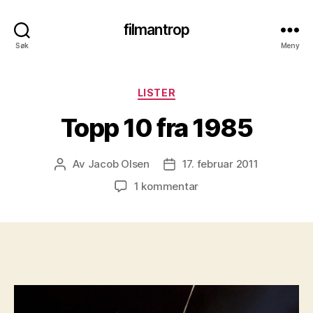
filmantrop
Søk
Meny
Kategorier
LISTER
Topp 10 fra 1985
Av
Jacob Olsen
17. februar 2011
Innleggsforfatter
Publiseringsdato
til
1 kommentar
Topp
10
fra
1985