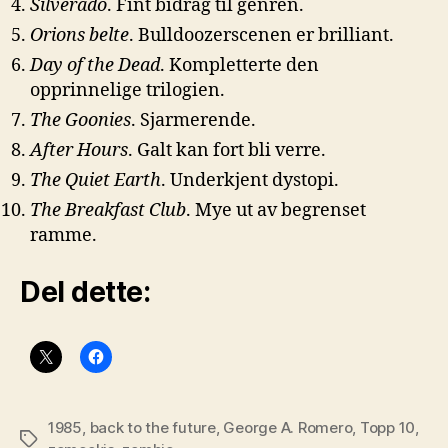
Silverado
. Fint bidrag til genren.
Orions belte
. Bulldoozerscenen er brilliant.
Day of the Dead
. Kompletterte den
opprinnelige trilogien.
The Goonies
. Sjarmerende.
After Hours
. Galt kan fort bli verre.
The Quiet Earth
. Underkjent dystopi.
The Breakfast Club
. Mye ut av begrenset
ramme.
Del dette:
1985
,
back to the future
,
George A. Romero
,
Topp 10
,
Stikkord