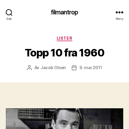
filmantrop
Søk
Meny
Kategorier
LISTER
Topp 10 fra 1960
Av
Jacob Olsen
9. mai 2011
Innleggsforfatter
Publiseringsdato