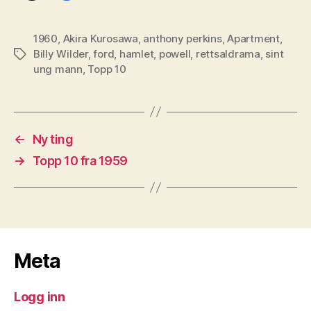
1960
,
Akira Kurosawa
,
anthony perkins
,
Apartment
,
Billy Wilder
,
ford
,
hamlet
,
powell
,
rettsaldrama
,
sint
Stikkord
ung mann
,
Topp 10
←
Ny ting
→
Topp 10 fra 1959
Meta
Logg inn