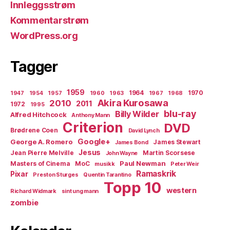
Innleggsstrøm
Kommentarstrøm
WordPress.org
Tagger
1959
1964
1970
1947
1954
1957
1960
1963
1967
1968
Akira Kurosawa
2010
2011
1972
1995
blu-ray
Billy Wilder
Alfred Hitchcock
Anthony Mann
Criterion
DVD
Brødrene Coen
David Lynch
Google+
George A. Romero
James Stewart
James Bond
Jesus
Jean Pierre Melville
Martin Scorsese
John Wayne
Paul Newman
Masters of Cinema
MoC
musikk
Peter Weir
Ramaskrik
Pixar
Preston Sturges
Quentin Tarantino
Topp 10
western
Richard Widmark
sint ung mann
zombie