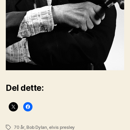
Del dette:
70 år
,
Bob Dylan
,
elvis presley
Stikkord