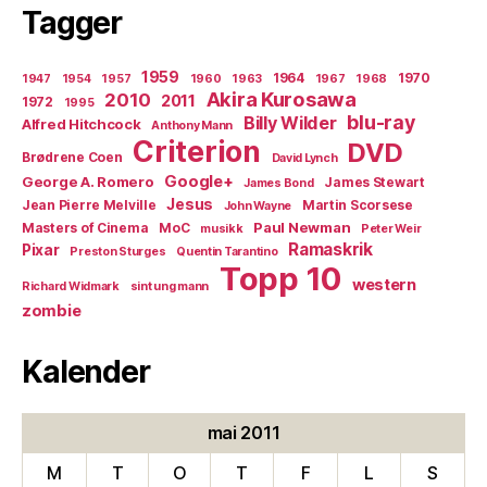
Tagger
1959
1964
1970
1947
1954
1957
1960
1963
1967
1968
Akira Kurosawa
2010
2011
1972
1995
blu-ray
Billy Wilder
Alfred Hitchcock
Anthony Mann
Criterion
DVD
Brødrene Coen
David Lynch
Google+
George A. Romero
James Stewart
James Bond
Jesus
Jean Pierre Melville
Martin Scorsese
John Wayne
Paul Newman
Masters of Cinema
MoC
musikk
Peter Weir
Ramaskrik
Pixar
Preston Sturges
Quentin Tarantino
Topp 10
western
Richard Widmark
sint ung mann
zombie
Kalender
mai 2011
M
T
O
T
F
L
S